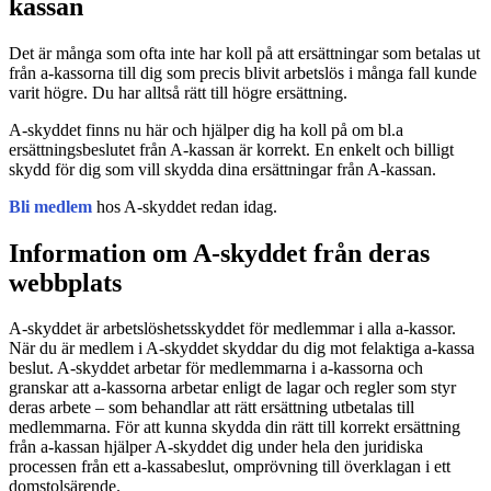
kassan
Det är många som ofta inte har koll på att ersättningar som betalas ut
från a-kassorna till dig som precis blivit arbetslös i många fall kunde
varit högre. Du har alltså rätt till högre ersättning.
A-skyddet finns nu här och hjälper dig ha koll på om bl.a
ersättningsbeslutet från A-kassan är korrekt. En enkelt och billigt
skydd för dig som vill skydda dina ersättningar från A-kassan.
Bli medlem
hos A-skyddet redan idag.
Information om A-skyddet från deras
webbplats
A-skyddet är arbetslöshetsskyddet för medlemmar i alla a-kassor.
När du är medlem i A-skyddet skyddar du dig mot felaktiga a-kassa
beslut. A-skyddet arbetar för medlemmarna i a-kassorna och
granskar att a-kassorna arbetar enligt de lagar och regler som styr
deras arbete – som behandlar att rätt ersättning utbetalas till
medlemmarna. För att kunna skydda din rätt till korrekt ersättning
från a-kassan hjälper A-skyddet dig under hela den juridiska
processen från ett a-kassabeslut, omprövning till överklagan i ett
domstolsärende.