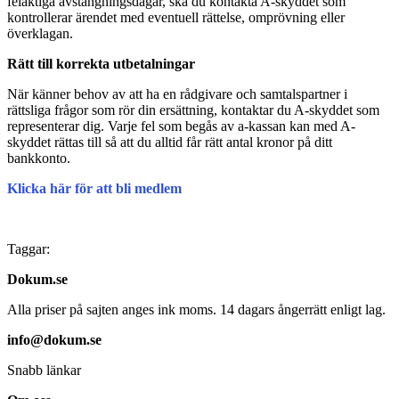
felaktiga avstängningsdagar, ska du kontakta A-skyddet som
kontrollerar ärendet med eventuell rättelse, omprövning eller
överklagan.
Rätt till korrekta utbetalningar
När känner behov av att ha en rådgivare och samtalspartner i
rättsliga frågor som rör din ersättning, kontaktar du A-skyddet som
representerar dig. Varje fel som begås av a-kassan kan med A-
skyddet rättas till så att du alltid får rätt antal kronor på ditt
bankkonto.
Klicka här för att bli medlem
Taggar:
Dokum.se
Alla priser på sajten anges ink moms. 14 dagars ångerrätt enligt lag.
info@dokum.se
Snabb länkar