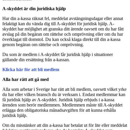
A-skyddet är din juridiska hjälp
Har din a-kassa räknat fel, meddelat avstängningsdagar eller annat
felaktigt kan du vända dig till A-skyddet för juridisk hjälp. A-
skyddet har möjlighet att granska ditt ärende oavsett om du har fått
avslag på din begäran om rättelse och omprövning eller om du har
överklagat till domstol. Du kan också klaga direkt till din a-kassa
genom begäran om rättelse och omprövning.
Du som är medlem i A-skyddet får juridisk hjälp i situationer
gällande din ersättning från a-kassan.
Klicka här för att bli medlem
Alla har rätt att gå med
Alla som arbetar i Sverige har rätt att bli medlem, oavsett vilket yrke
du har eller vilken bransch du är verksam i. Endast medlemmar kan
få juridisk hjälp av A-skyddet. Juridisk hjälp erbjuds i a-kassa
ärenden som berör medlemmen. Medlemmen måste till A-skyddet
erlägga den obligatoriska månadsavgiften för att kunna erhålla
juridisk hjälp.
Om du misstänker att din a-kassa har betalat ut för lite eller meddelat