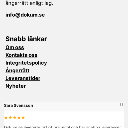
ångerrätt enligt lag.
info@dokum.se
Snabb länkar
Om oss
Kontakta oss
Integritetspolicy
Ångerrätt
Leveranstider
Nyheter
Sara Svensson
M
★★★★★
Dokum.se levererar riktigt bra avtal och har snabba leveranser.
De