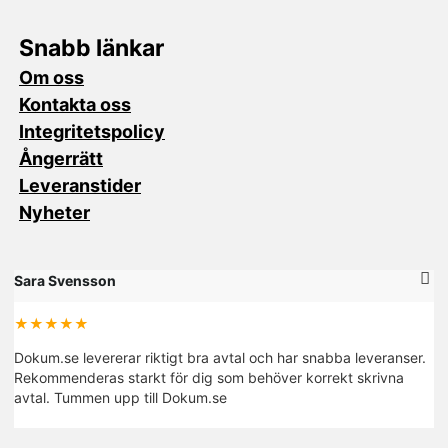
Snabb länkar
Om oss
Kontakta oss
Integritetspolicy
Ångerrätt
Leveranstider
Nyheter
Sara Svensson
M
★★★★★
Dokum.se levererar riktigt bra avtal och har snabba leveranser.
De
Rekommenderas starkt för dig som behöver korrekt skrivna
fi
avtal. Tummen upp till Dokum.se
R