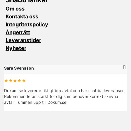
Om oss
Kontakta oss
Integritetspolicy
Ångerrätt
Leveranstider
Nyheter
Sara Svensson
M
★★★★★
Dokum.se levererar riktigt bra avtal och har snabba leveranser.
De
Rekommenderas starkt för dig som behöver korrekt skrivna
fi
avtal. Tummen upp till Dokum.se
R