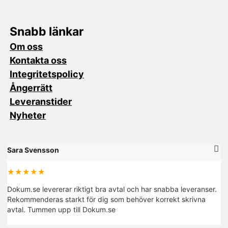
Snabb länkar
Om oss
Kontakta oss
Integritetspolicy
Ångerrätt
Leveranstider
Nyheter
Sara Svensson
M
★★★★★
Dokum.se levererar riktigt bra avtal och har snabba leveranser.
De
Rekommenderas starkt för dig som behöver korrekt skrivna
fi
avtal. Tummen upp till Dokum.se
R