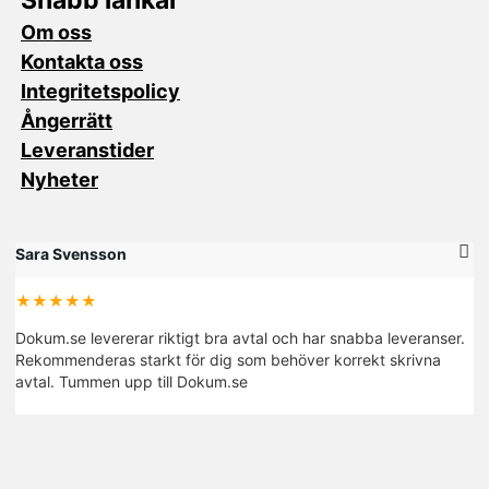
Om oss
Kontakta oss
Integritetspolicy
Ångerrätt
Leveranstider
Nyheter
Sara Svensson
M
★★★★★
Dokum.se levererar riktigt bra avtal och har snabba leveranser.
De
Rekommenderas starkt för dig som behöver korrekt skrivna
fi
avtal. Tummen upp till Dokum.se
R