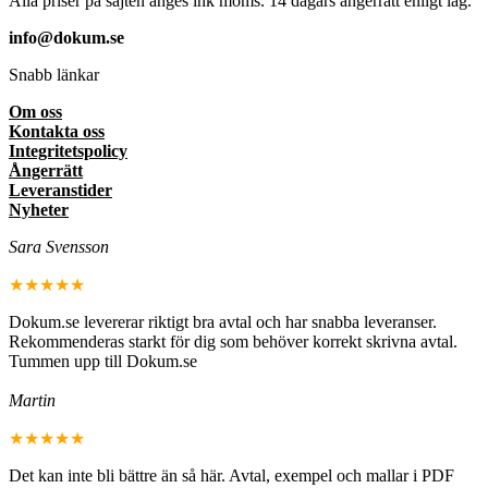
Alla priser på sajten anges ink moms. 14 dagars ångerrätt enligt lag.
info@dokum.se
Snabb länkar
Om oss
Kontakta oss
Integritetspolicy
Ångerrätt
Leveranstider
Nyheter
Sara Svensson
★★★★★
Dokum.se levererar riktigt bra avtal och har snabba leveranser.
Rekommenderas starkt för dig som behöver korrekt skrivna avtal.
Tummen upp till Dokum.se
Martin
★★★★★
Det kan inte bli bättre än så här. Avtal, exempel och mallar i PDF