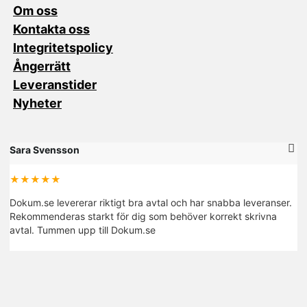
Om oss
Kontakta oss
Integritetspolicy
Ångerrätt
Leveranstider
Nyheter
Sara Svensson
M
★★★★★
Dokum.se levererar riktigt bra avtal och har snabba leveranser.
De
Rekommenderas starkt för dig som behöver korrekt skrivna
fi
avtal. Tummen upp till Dokum.se
R