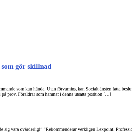
 som gör skillnad
ämmande som kan hända. Utan förvarning kan Socialtjänsten fatta beslut s
s på prov. Föräldrar som hamnat i denna utsatta position […]
ade sig vara ovärderlig!” ”Rekommenderar verkligen Lexpoint! Professione