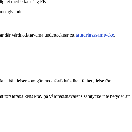
nlighet med 9 kap. 1 § FB.
t medgivande.
ngar där vårdnadshavarna undertecknar ett
tatueringssamtycke
.
ådana händelser som går emot föräldrabalken få betydelse för
 att föräldrabalkens krav på vårdnadshavarens samtycke inte betyder att