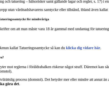
 och tatuering – hälsorisker samt gällande lagar och regler, s. 17) i e
ngrepp utan vårdnadshavarens samtycke eller tillstånd, ibland även kalla
t Tatueringssamtycke för minderåriga
reskrifter om att man måste vara 18 år gammal med undantag för tatueri
folkmun kallat Tatueringssamtycke så kan du
klicka dig vidare här
.
rn?
ryter mot reglerna i föräldrabalken riskerar något straff. Däremot kan s
omstol).
vilrättslig process (domstol). Det betyder mer eller mindre att annat än
ska göra det
.