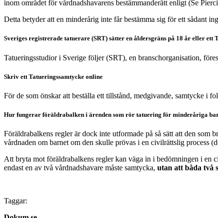
inom området för vårdnadshavarens bestämmanderätt enligt (Se Piercing
Detta betyder att en minderårig inte får bestämma sig för ett sådant i
Sveriges registrerade tatuerare (SRT) sätter en åldersgräns på 18 år eller et
Tatueringsstudior i Sverige följer (SRT), en branschorganisation, fö
Skriv ett Tatueringssamtycke online
För de som önskar att beställa ett tillstånd, medgivande, samtycke i 
Hur fungerar föräldrabalken i ärenden som rör tatuering för minderåriga ba
Föräldrabalkens regler är dock inte utformade på så sätt att den som b
vårdnaden om barnet om den skulle prövas i en civilrättslig process (d
Att bryta mot föräldrabalkens regler kan väga in i bedömningen i en ci
endast en av två vårdnadshavare måste samtycka,
utan att båda två 
Taggar:
Dokum.se