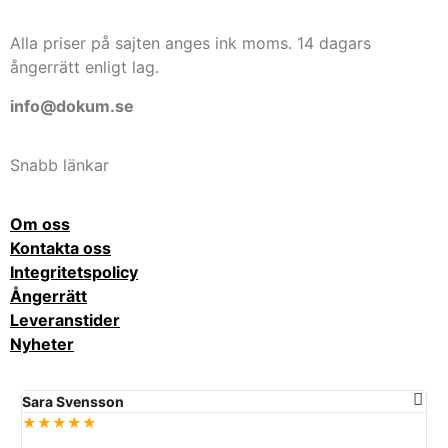
Alla priser på sajten anges ink moms. 14 dagars
ångerrätt enligt lag.
info@dokum.se
Snabb länkar
Om oss
Kontakta oss
Integritetspolicy
Ångerrätt
Leveranstider
Nyheter
Sara Svensson
Ma
★★★★★
★