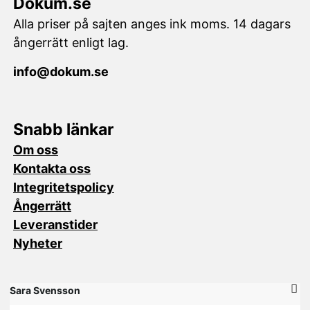
Dokum.se
Alla priser på sajten anges ink moms. 14 dagars
ångerrätt enligt lag.
info@dokum.se
Snabb länkar
Om oss
Kontakta oss
Integritetspolicy
Ångerrätt
Leveranstider
Nyheter
Sara Svensson
M