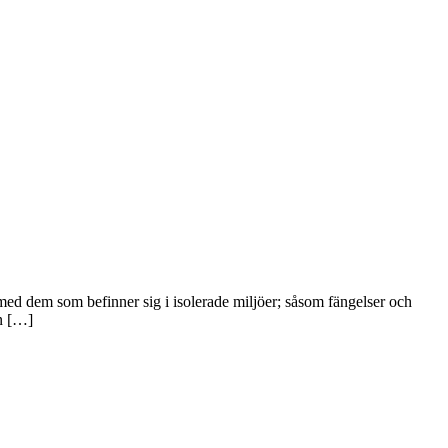
t med dem som befinner sig i isolerade miljöer; såsom fängelser och
en […]