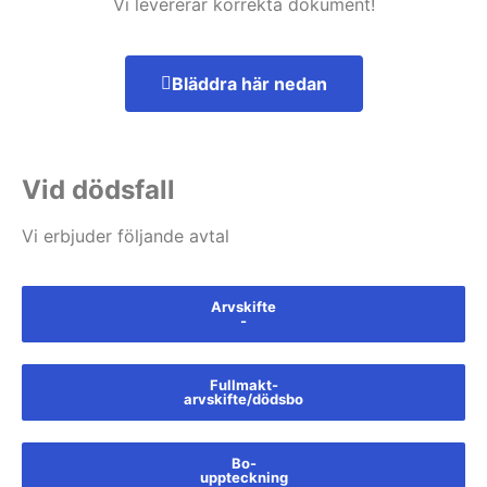
Vi levererar korrekta dokument!
Bläddra här nedan
Vid dödsfall
Vi erbjuder följande avtal
Arvskifte
-
Fullmakt-
arvskifte/dödsbo
Bo-
uppteckning