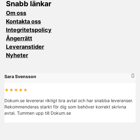
Snabb länkar
Om oss
Kontakta oss
Integritetspolicy
Ångerrätt
Leveranstider
Nyheter
Sara Svensson
M
★★★★★
Dokum.se levererar riktigt bra avtal och har snabba leveranser.
De
Rekommenderas starkt för dig som behöver korrekt skrivna
fi
avtal. Tummen upp till Dokum.se
R