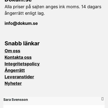
Alla priser på sajten anges ink moms. 14 dagars
ångerrätt enligt lag.
info@dokum.se
Snabb länkar
Om oss
Kontakta oss
Integritetspolicy
Ångerrätt
Leveranstider
Nyheter
Sara Svensson
M