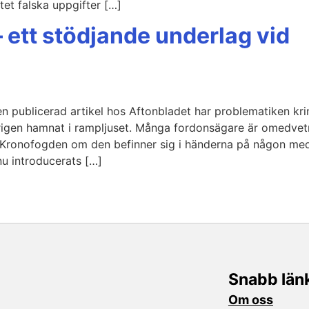
tet falska uppgifter […]
– ett stödjande underlag vid
gen publicerad artikel hos Aftonbladet har problematiken kri
terigen hamnat i rampljuset. Många fordonsägare är omedve
 Kronofogden om den befinner sig i händerna på någon me
nu introducerats […]
Snabb län
Om oss