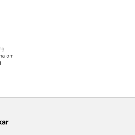
ng
tna om
d
kar