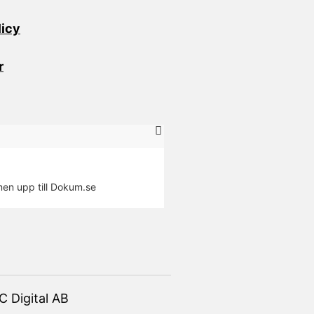
licy
r
Martin
★★★★★
men upp till Dokum.se
Det kan inte bli bättre än så här
C Digital AB