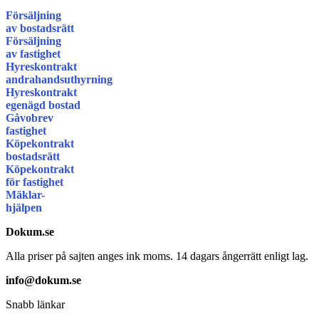
Försäljning
av bostadsrätt
Försäljning
av fastighet
Hyreskontrakt
andrahandsuthyrning
Hyreskontrakt
egenägd bostad
Gåvobrev
fastighet
Köpekontrakt
bostadsrätt
Köpekontrakt
för fastighet
Mäklar-
hjälpen
Dokum.se
Alla priser på sajten anges ink moms. 14 dagars ångerrätt enligt lag.
info@dokum.se
Snabb länkar