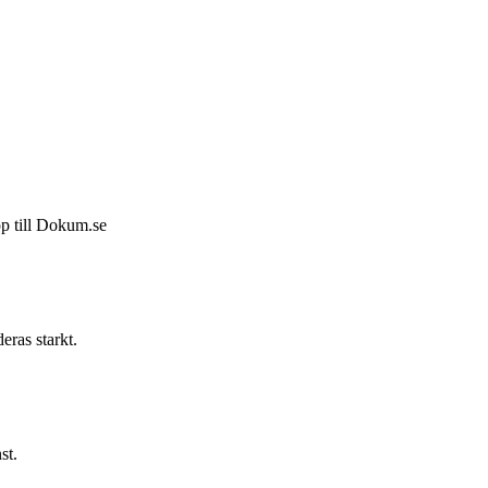
pp till Dokum.se
eras starkt.
st.